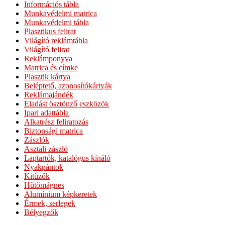
Információs tábla
Munkavédelmi matrica
Munkavédelmi tábla
Plasztikus felirat
Világító reklámtábla
Világító felirat
Reklámponyva
Matrica és címke
Plasztik kártya
Beléptető, azonosítókártyák
Reklámajándék
Eladást ösztönző eszközök
Ipari adattábla
Alkatrész feliratozás
Biztonsági matrica
Zászlók
Asztali zászló
Laptartók, katalógus kínáló
Nyakpántok
Kitűzők
Hűtőmágnes
Alumínium képkeretek
Érmek, serlegek
Bélyegzők