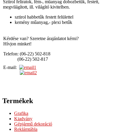
Sztirol feliratok, fém-, műanyag dobozbetűk, festett,
megvilágított, ill. világító kivitelben.
sztirol habbetűk festett felülettel
kemény műanyag,- plexi betűk
Kérdése van? Szeretne árajánlatot kérni?
Hívjon minket!
Telefon: (06-22) 502-818
(06-22) 502-817
E-mail:
Termékek
Grafika
Kiadvány
Gépjármű dekoráció
Reklámtábla