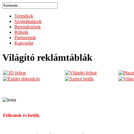
Termékek
Szolgáltatások
Berendezések
Rólunk
Partnereink
Kapcsolat
Világító reklámtáblák
Feliratok és betűk