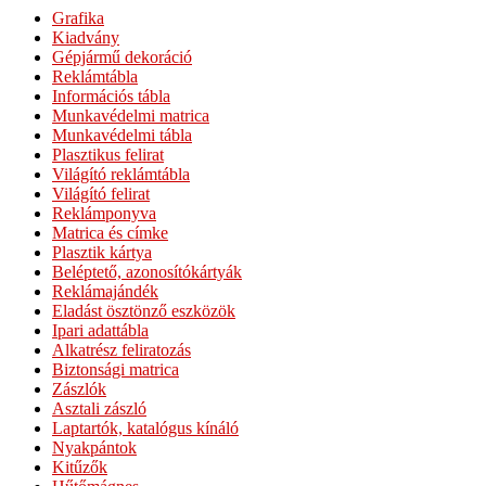
Grafika
Kiadvány
Gépjármű dekoráció
Reklámtábla
Információs tábla
Munkavédelmi matrica
Munkavédelmi tábla
Plasztikus felirat
Világító reklámtábla
Világító felirat
Reklámponyva
Matrica és címke
Plasztik kártya
Beléptető, azonosítókártyák
Reklámajándék
Eladást ösztönző eszközök
Ipari adattábla
Alkatrész feliratozás
Biztonsági matrica
Zászlók
Asztali zászló
Laptartók, katalógus kínáló
Nyakpántok
Kitűzők