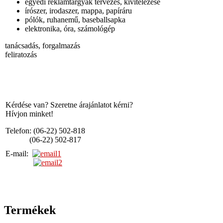
egyedi reklámtárgyak tervezés, kivitelezése
írószer, irodaszer, mappa, papíráru
pólók, ruhanemű, baseballsapka
elektronika, óra, számológép
tanácsadás, forgalmazás
feliratozás
Kérdése van? Szeretne árajánlatot kérni?
Hívjon minket!
Telefon: (06-22) 502-818
(06-22) 502-817
E-mail:
Termékek