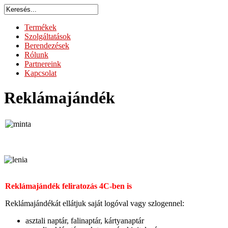
Termékek
Szolgáltatások
Berendezések
Rólunk
Partnereink
Kapcsolat
Reklámajándék
Reklámajándék feliratozás 4C-ben is
Reklámajándékát ellátjuk saját logóval vagy szlogennel:
asztali naptár, falinaptár, kártyanaptár